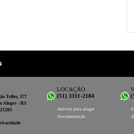
4
LOCAÇÃO
(51) 3311-2184
(
o Telles, 377
o Alegre - RS
Imóveis para alugar
I
21285
Documentação
A
Privacidade