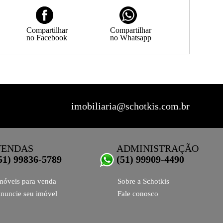
Compartilhar
Compartilhar
no Facebook
no Whatsapp
imobiliaria@schotkis.com.br
VENDAS
ADMINISTRAÇÃO
51) 99836-5789
(51) 99909-4490
móveis para venda
Sobre a Schotkis
nuncie seu imóvel
Fale conosco