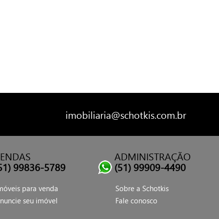
imobiliaria@schotkis.com.br
VENDAS
ADMINISTRAÇÃO
51) 99836-5789
(51) 99909-4490
móveis para venda
Sobre a Schotkis
nuncie seu imóvel
Fale conosco