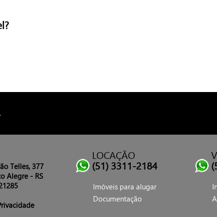
l?
4
LOCAÇÃO
(51) 3311-2184
(
ão Telles, 377
o Alegre - RS
21285
Imóveis para alugar
I
Documentação
A
Privacidade